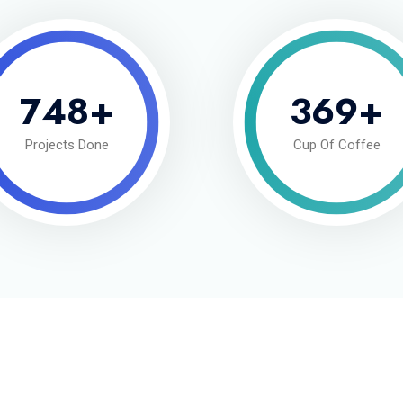
748
+
369
+
Projects Done
Cup Of Coffee