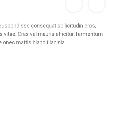
Suspendisse consequat sollicitudin eros,
Sed fauci
s vitae. Cras vel mauris efficitur, fermentum
vitae veh
 onec mattis blandit lacinia.
purus vel