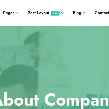
Pages
Post Layout
Blog
Contact
New
About Compan