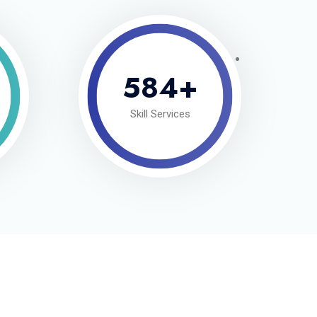
584
+
Skill Services