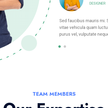
DESIGNER
equat sollicitudin eros,
Sed faucibus mauris mi. 
 mauris efficitur, fermentum
vitae vehicula quam luctu
dit lacinia.
purus vel, vulputate neque
TEAM MEMBERS