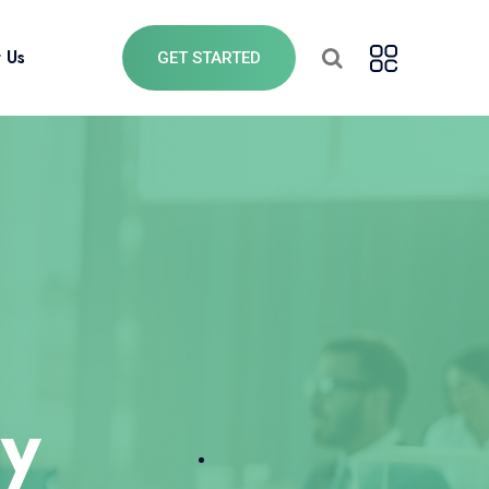
 Us
GET STARTED
y