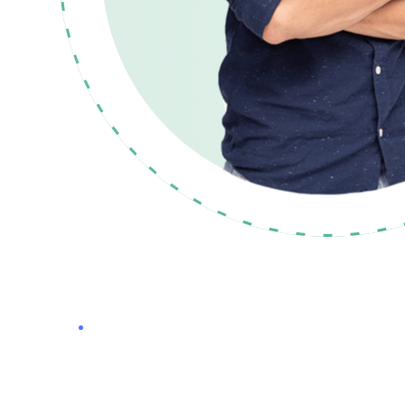
DESIGNER
in eros,
Sed faucibus mauris mi. Suspendisse cons
r, fermentum
vitae vehicula quam luctus vitae. Cras vel
purus vel, vulputate neque onec mattis blan