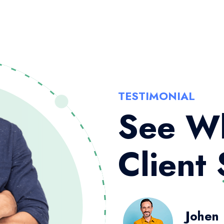
TESTIMONIAL
See W
Client 
Johen