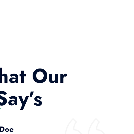
hat Our
Say’s
 Doe